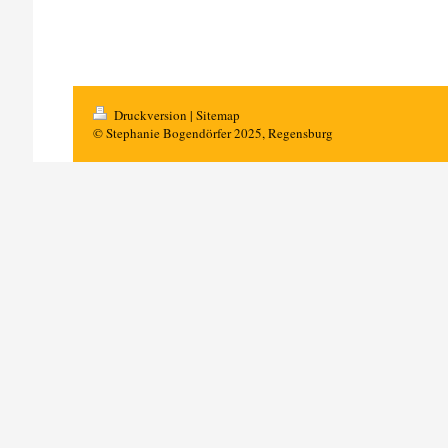
Druckversion
|
Sitemap
© Stephanie Bogendörfer 2025, Regensburg